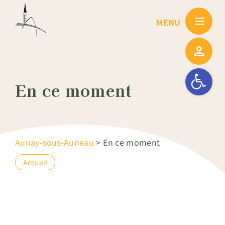
Passer
au
contenu
Ouvrir la barre
En ce moment
Aunay-sous-Auneau
>
En ce moment
Accueil