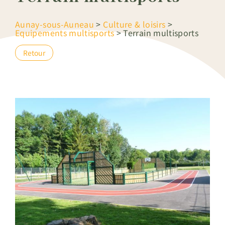
Aunay-sous-Auneau
>
Culture & loisirs
>
Equipements multisports
>
Terrain multisports
Retour