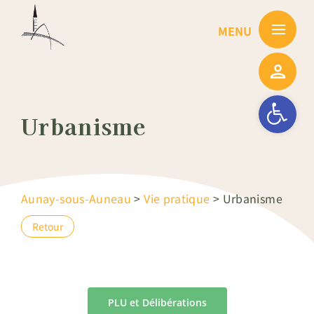
Passer
au
contenu
Ouvrir la barre
Urbanisme
Aunay-sous-Auneau
>
Vie pratique
>
Urbanisme
Retour
PLU et Délibérations