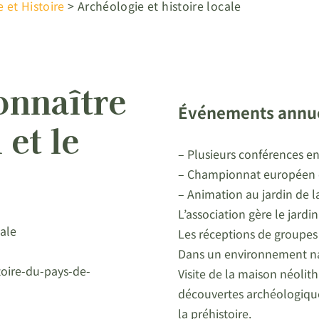
 et Histoire
>
Archéologie et histoire locale
connaître
Événements annuel
 et le
– Plusieurs conférences en
– Championnat européen de
– Animation au jardin de la
L’association gère le jardi
cale
Les réceptions de groupes s
Dans un environnement natu
stoire-du-pays-de-
Visite de la maison néolit
découvertes archéologiques 
la préhistoire.