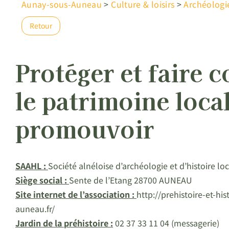
Aunay-sous-Auneau
>
Culture & loisirs
>
Archéologie
Retour
Protéger et faire 
le patrimoine local
promouvoir
SAAHL :
Société alnéloise d’archéologie et d’histoire lo
Siège social :
Sente de l’Etang 28700 AUNEAU
Site internet de l’association :
http://prehistoire-et-hi
auneau.fr/
Jardin de la préhistoire :
02 37 33 11 04 (messagerie)