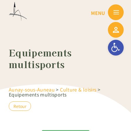
Passer
au
contenu
Ouvrir la barre
Equipements
multisports
Aunay-sous-Auneau
>
Culture & loisirs
>
Equipements multisports
Retour