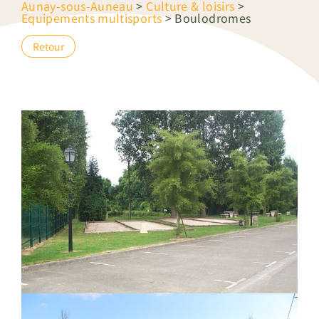
Aunay-sous-Auneau
>
Culture & loisirs
>
Equipements multisports
>
Boulodromes
Retour