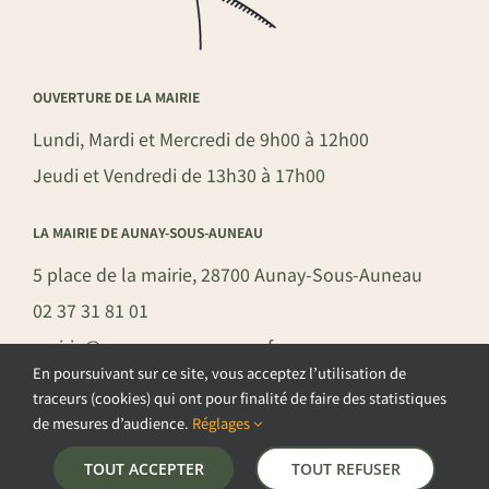
OUVERTURE DE LA MAIRIE
Lundi, Mardi et Mercredi de 9h00 à 12h00
Jeudi et Vendredi de 13h30 à 17h00
LA MAIRIE DE AUNAY-SOUS-AUNEAU
5 place de la mairie, 28700 Aunay-Sous-Auneau
02 37 31 81 01
mairie@aunay-sous-auneau.fr
En poursuivant sur ce site, vous acceptez l’utilisation de
traceurs (cookies) qui ont pour finalité de faire des statistiques
de mesures d’audience.
Réglages
©COPYRIGHT 2026 – COMMUNE DE AUNAY-SOUS-AUNEAU –
TOUT ACCEPTER
TOUT REFUSER
POLITIQUE DE CONFIDENTIALITÉ
–
GESTION DES COOKIES
–