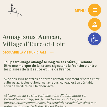
Passer
au
contenu
Ouvrir la barre
Aunay-sous-Auneau,
Village d’Eure-et-Loir
DÉCOUVRIR LA VIE MUNICIPALE
Joli petit village allongé le long de sa rivière, il semble
être une marque de la nature signalant la frontière entre
les plaines de la Beauce et l’Ile de France.
Avec ses 1941 hectares de terres harmonieusement répartis entre
cultures agricoles et bois, Aunay-sous-Auneau est un véritable
écrin de verdure où il fait bon vivre.
«Bienvenue sur ce site, véritable mine d’informations sur
l’actualité du village, les démarches au quotidien, nos
infrastructures communales, les activités associatives ainsi que
notre patrimoine. Le Maire, Robert Darien».