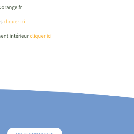
@orange.fr
ts
cliquer ici
ment intérieur
cliquer ici