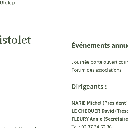
 Ufolep
istolet
Événements annue
Journée porte ouvert coura
Forum des associations
Dirigeants :
MARIE Michel (Président)
LE CHEQUER David (Tréso
FLEURY Annie (Secrétaire
Tel : 02 37 34 62 36