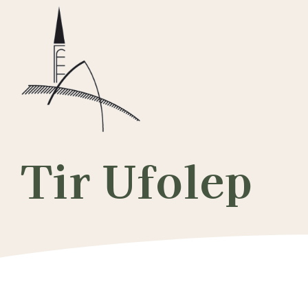
Passer
au
contenu
Tir Ufolep