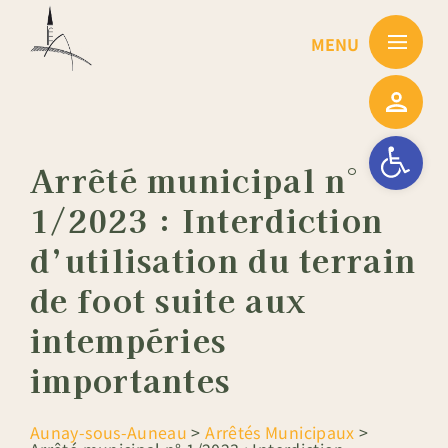
Passer
au
contenu
Ouvrir la barre
Arrêté municipal n°
1/2023 : Interdiction
d’utilisation du terrain
de foot suite aux
intempéries
importantes
Aunay-sous-Auneau
>
Arrêtés Municipaux
>