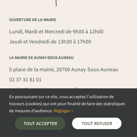
OUVERTURE DE LA MAIRIE
Lundi, Mardi et Mercredi de 9h00 à 12h00
Jeudi et Vendredi de 13h30 à 17h00
LA MAIRIE DE AUNAY-SOUS-AUNEAU
5 place de la mairie, 28700 Aunay-Sous-Auneau
02 37 31 81 01
mairie@aunay-sous-auneau.fr
En poursuivant sur ce site, vous acceptez l’utilisation de
traceurs (cookies) qui ont pour finalité de faire des statistiques
de mesures d’audience.
Réglages
©COPYRIGHT 2026 – COMMUNE DE AUNAY-SOUS-AUNEAU –
TOUT ACCEPTER
TOUT REFUSER
POLITIQUE DE CONFIDENTIALITÉ
–
GESTION DES COOKIES
–
MENTIONS LÉGALES
–
PLAN DU SITE