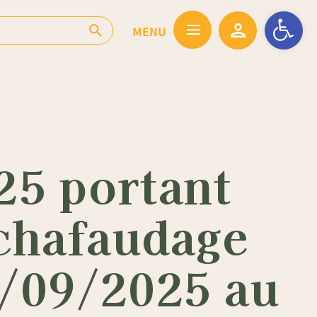
Ouvrir la barr
25 portant
échafaudage
8/09/2025 au