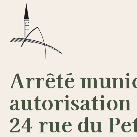
Passer
au
contenu
Arrêté munic
autorisation
24 rue du Pe