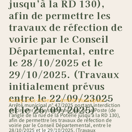
jusqu’à la RD 130),
afin de permettre les
travaux de réfection de
voirie par le Conseil
Départemental, entre
le 28/10/2025 et le
29/10/2025. (Travaux
initialement prévus
entre le 22/09/23025
Aunay-sous-Auneau
>
Arrêtés Municipaux
>
Arrêté municipal n° 47/2025 portant interdiction
et le 26/09/2025)
de circuler et de stationner rue de la Poste (de
l’angle de la rue de la Poterie jusqu’à la RD 130),
afin de permettre les travaux de réfection de
voirie par le Conseil Départemental, entre le
28/10/2025 et le 29/10/2025. (Travaux