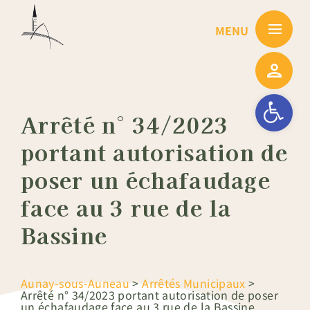
Passer
au
contenu
Ouvrir la barre
Arrêté n° 34/2023
portant autorisation de
poser un échafaudage
face au 3 rue de la
Bassine
Aunay-sous-Auneau
>
Arrêtés Municipaux
>
Arrêté n° 34/2023 portant autorisation de poser
un échafaudage face au 3 rue de la Bassine