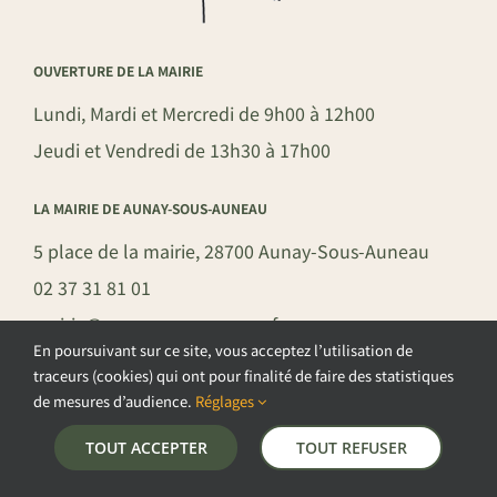
OUVERTURE DE LA MAIRIE
Lundi, Mardi et Mercredi de 9h00 à 12h00
Jeudi et Vendredi de 13h30 à 17h00
LA MAIRIE DE AUNAY-SOUS-AUNEAU
5 place de la mairie, 28700 Aunay-Sous-Auneau
02 37 31 81 01
mairie@aunay-sous-auneau.fr
En poursuivant sur ce site, vous acceptez l’utilisation de
traceurs (cookies) qui ont pour finalité de faire des statistiques
de mesures d’audience.
Réglages
©COPYRIGHT 2026 – COMMUNE DE AUNAY-SOUS-AUNEAU –
TOUT ACCEPTER
TOUT REFUSER
POLITIQUE DE CONFIDENTIALITÉ
–
GESTION DES COOKIES
–
MENTIONS LÉGALES
–
PLAN DU SITE