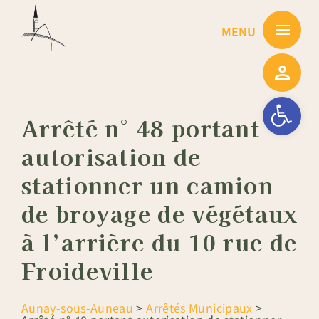
Passer
au
contenu
Ouvrir la barre
Arrêté n° 48 portant
autorisation de
stationner un camion
de broyage de végétaux
à l’arrière du 10 rue de
Froideville
Aunay-sous-Auneau
>
Arrêtés Municipaux
>