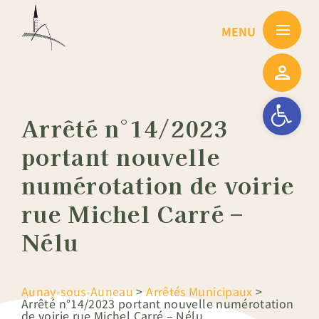
Passer
au
contenu
Ouvrir la barre
Arrêté n°14/2023
portant nouvelle
numérotation de voirie
rue Michel Carré –
Nélu
Aunay-sous-Auneau
>
Arrêtés Municipaux
>
Arrêté n°14/2023 portant nouvelle numérotation
de voirie rue Michel Carré – Nélu