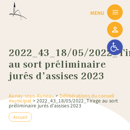
Passer
au
contenu
Ouvrir la barre
2022_43_18/05/2022_Ti
au sort préliminaire
jurés d’assises 2023
Aunay-sous-Auneau
>
Délibérations du conseil
municipal
>
2022_43_18/05/2022_Tirage au sort
préliminaire jurés d’assises 2023
Accueil