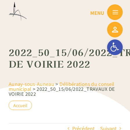
Passer
au
contenu
Ouvrir la barre
2022_50_15/06/2022_
DE VOIRIE 2022
Aunay-sous-Auneau
>
Délibérations du conseil
municipal
>
2022_50_15/06/2022_TRAVAUX DE
VOIRIE 2022
Accueil
Précédent
Suivant