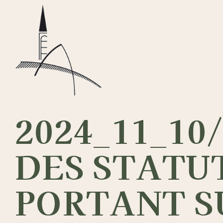
Passer
au
contenu
2024_11_10
DES STATUT
PORTANT S