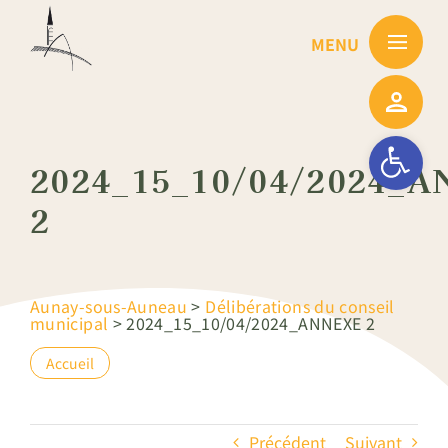
Passer
au
contenu
Ouvrir la barre
2024_15_10/04/2024_
2
Aunay-sous-Auneau
>
Délibérations du conseil
municipal
>
2024_15_10/04/2024_ANNEXE 2
Accueil
Précédent
Suivant