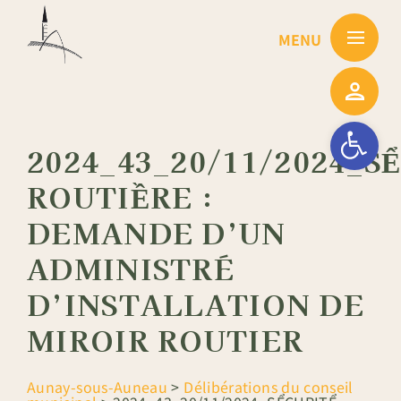
Passer
au
contenu
Ouvrir la barre
2024_43_20/11/2024_S
ROUTIỀRE :
DEMANDE D’UN
ADMINISTRÉ
D’INSTALLATION DE
MIROIR ROUTIER
Aunay-sous-Auneau
>
Délibérations du conseil