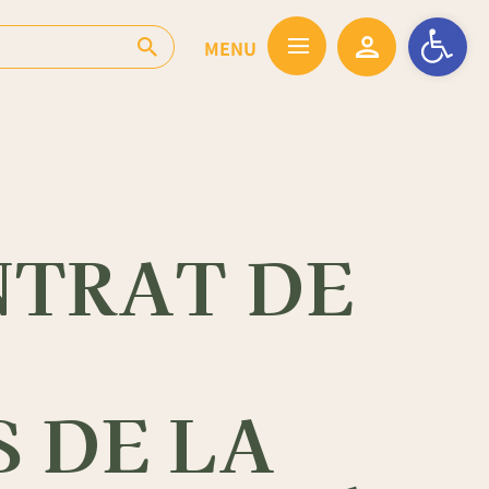
Ouvrir la barr
NTRAT DE
S DE LA