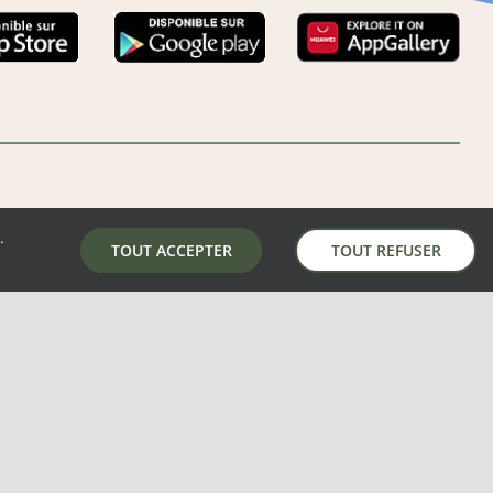
.
LA MAIRIE DE AUNAY-SOUS-AUNEAU
TOUT ACCEPTER
TOUT REFUSER
5 place de la mairie, 28700 Aunay-Sous-Auneau
02 37 31 81 01
mairie@aunay-sous-auneau.fr
S
–
MENTIONS LÉGALES
–
PLAN DU SITE