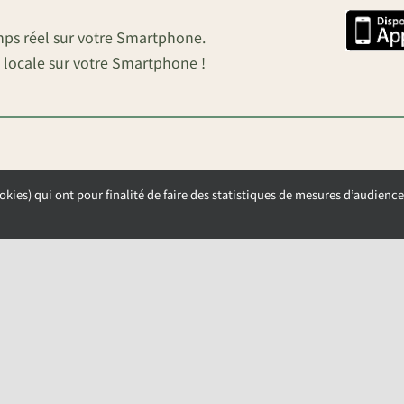
mps réel sur votre Smartphone.
 locale sur votre Smartphone !
okies) qui ont pour finalité de faire des statistiques de mesures d’audience
OUVERTURE DE LA MAIRIE
Lundi, Mardi et Mercredi de 9h00 à 12h00
Jeudi et Vendredi de 13h30 à 17h00
NAY-SOUS-AUNEAU –
POLITIQUE DE CONFIDENTIALITÉ
–
GESTION DES COOKIE