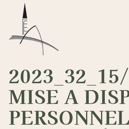
Passer
au
contenu
2023_32_15
MISE A DIS
PERSONNELS