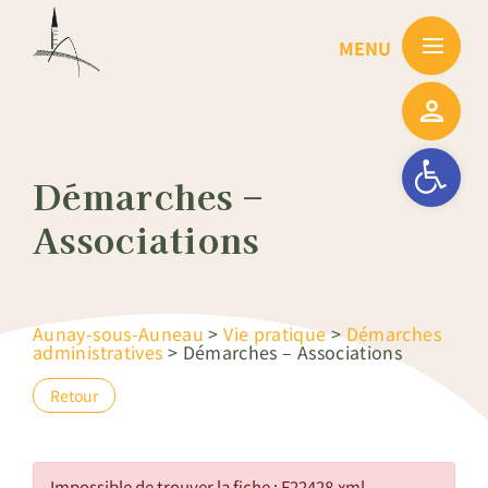
Passer
au
contenu
Ouvrir la barre
Démarches –
Associations
Aunay-sous-Auneau
>
Vie pratique
>
Démarches
administratives
>
Démarches – Associations
Retour
Impossible de trouver la fiche : F22428.xml