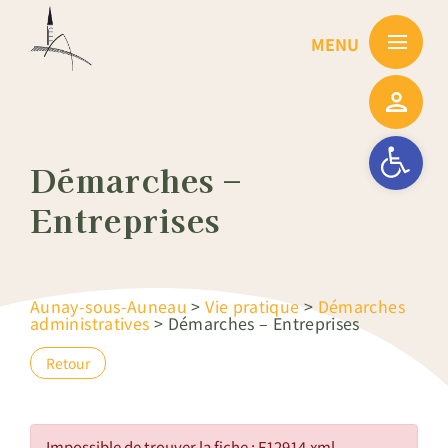
Passer
au
contenu
Ouvrir la barre
Démarches –
Entreprises
Aunay-sous-Auneau
>
Vie pratique
>
Démarches
administratives
>
Démarches – Entreprises
Retour
Impossible de trouver la fiche : F12914.xml