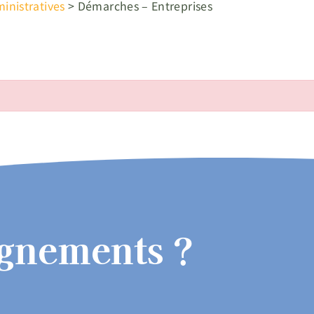
nistratives
>
Démarches – Entreprises
ignements ?