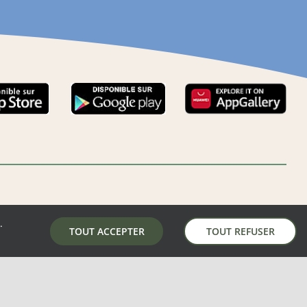
.
LA MAIRIE DE AUNAY-SOUS-AUNEAU
TOUT ACCEPTER
TOUT REFUSER
5 place de la mairie, 28700 Aunay-Sous-Auneau
02 37 31 81 01
mairie@aunay-sous-auneau.fr