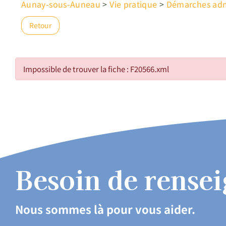
Aunay-sous-Auneau
>
Vie pratique
>
Démarches admi
Retour
Impossible de trouver la fiche : F20566.xml
Besoin de rense
Nous sommes là pour vous aider.