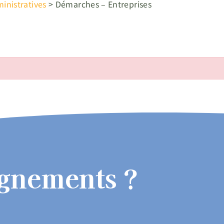
nistratives
>
Démarches – Entreprises
ignements ?