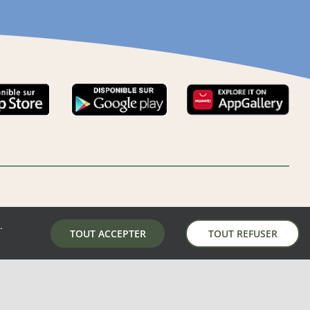
.
LA MAIRIE DE AUNAY-SOUS-AUNEAU
TOUT ACCEPTER
TOUT REFUSER
5 place de la mairie, 28700 Aunay-Sous-Auneau
02 37 31 81 01
mairie@aunay-sous-auneau.fr