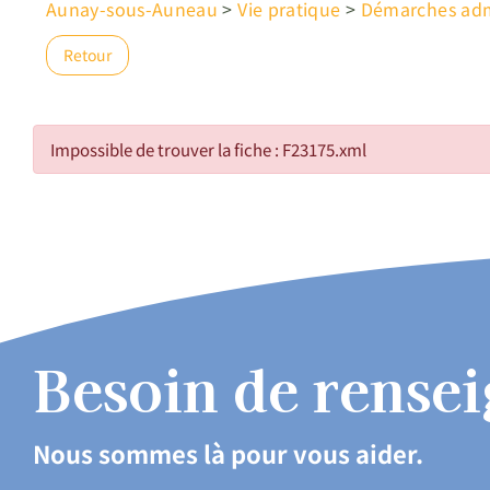
Aunay-sous-Auneau
>
Vie pratique
>
Démarches admi
Retour
Impossible de trouver la fiche : F23175.xml
Besoin de rense
Nous sommes là pour vous aider.