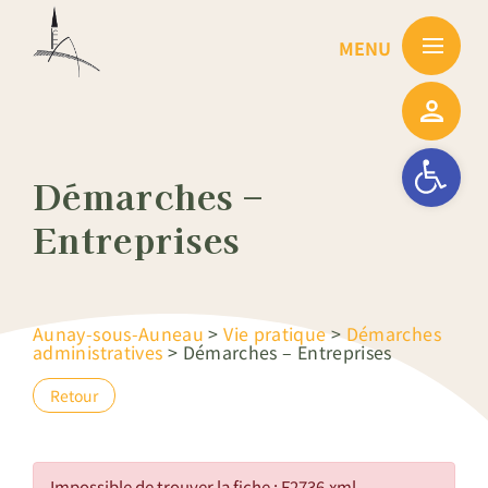
Passer
au
contenu
Ouvrir la barre
Démarches –
Entreprises
Aunay-sous-Auneau
>
Vie pratique
>
Démarches
administratives
>
Démarches – Entreprises
Retour
Impossible de trouver la fiche : F2736.xml