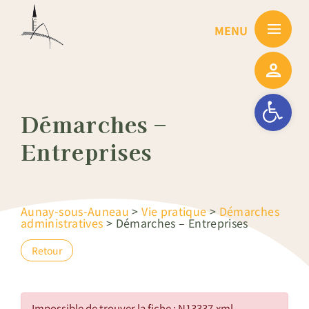
Passer
au
contenu
Ouvrir la barre
Démarches –
Entreprises
Aunay-sous-Auneau
>
Vie pratique
>
Démarches
administratives
>
Démarches – Entreprises
Retour
Impossible de trouver la fiche : N13337.xml