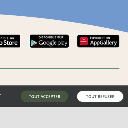
.
LA MAIRIE DE AUNAY-SOUS-AUNEAU
TOUT ACCEPTER
TOUT REFUSER
5 place de la mairie, 28700 Aunay-Sous-Auneau
02 37 31 81 01
mairie@aunay-sous-auneau.fr