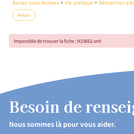
Aunay-sous-Auneau
>
Vie pratique
>
Démarches admi
Retour
Impossible de trouver la fiche : N23662.xml
Besoin de rense
Nous sommes là pour vous aider.