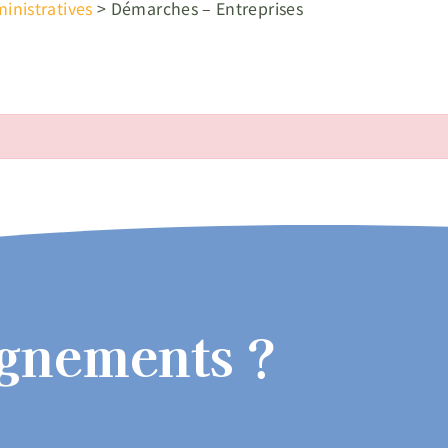
nistratives
>
Démarches – Entreprises
ignements ?