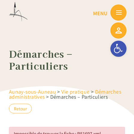
Passer
au
contenu
Ouvrir la barre
Démarches –
Particuliers
Aunay-sous-Auneau
>
Vie pratique
>
Démarches
administratives
>
Démarches – Particuliers
Retour
Impossible de trouver la fiche : R51697.xml