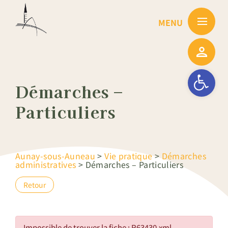
Passer
au
contenu
Ouvrir la barre
Démarches –
Particuliers
Aunay-sous-Auneau
>
Vie pratique
>
Démarches
administratives
>
Démarches – Particuliers
Retour
Impossible de trouver la fiche : R63430.xml