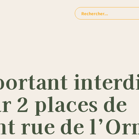
Rechercher:
portant interd
r 2 places de
t rue de l’O