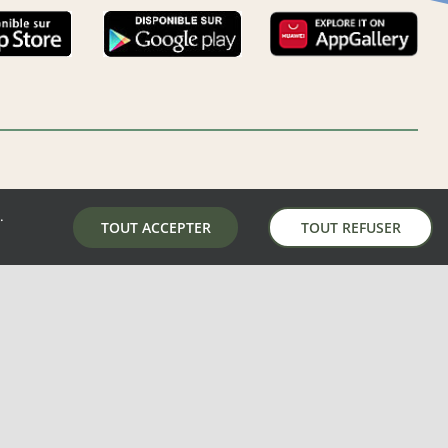
.
LA MAIRIE DE AUNAY-SOUS-AUNEAU
TOUT ACCEPTER
TOUT REFUSER
5 place de la mairie, 28700 Aunay-Sous-Auneau
02 37 31 81 01
mairie@aunay-sous-auneau.fr
S
–
MENTIONS LÉGALES
–
PLAN DU SITE