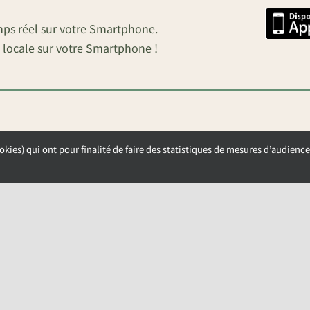
mps réel sur votre Smartphone.
 locale sur votre Smartphone !
okies) qui ont pour finalité de faire des statistiques de mesures d’audience
OUVERTURE DE LA MAIRIE
Lundi, Mardi et Mercredi de 9h00 à 12h00
Jeudi et Vendredi de 13h30 à 17h00
NAY-SOUS-AUNEAU –
POLITIQUE DE CONFIDENTIALITÉ
–
GESTION DES COOKIE