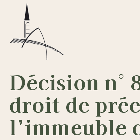
Passer
au
contenu
Décision n° 
droit de pré
l’immeuble c