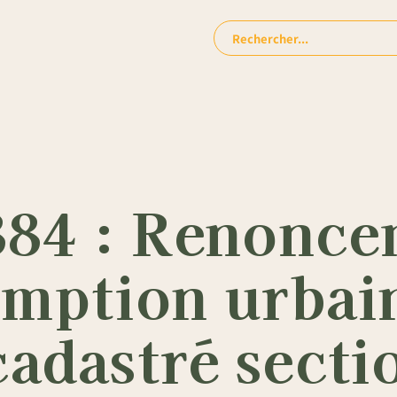
Rechercher:
884 : Renonc
emption urbai
adastré secti