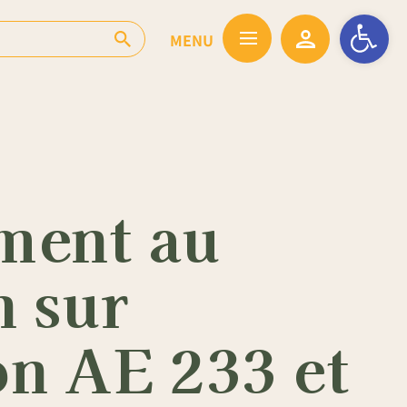
Ouvrir la barr
ement au
n sur
on AE 233 et