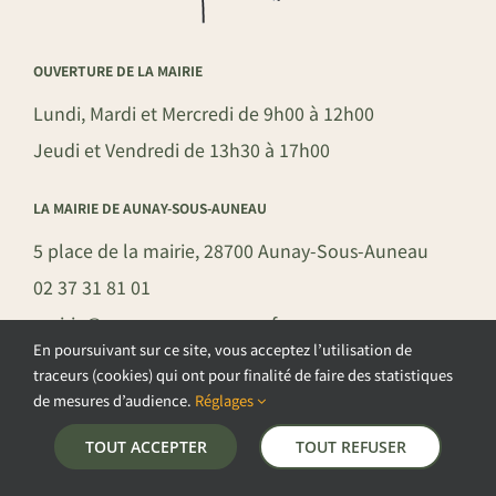
OUVERTURE DE LA MAIRIE
Lundi, Mardi et Mercredi de 9h00 à 12h00
Jeudi et Vendredi de 13h30 à 17h00
LA MAIRIE DE AUNAY-SOUS-AUNEAU
5 place de la mairie, 28700 Aunay-Sous-Auneau
02 37 31 81 01
mairie@aunay-sous-auneau.fr
En poursuivant sur ce site, vous acceptez l’utilisation de
traceurs (cookies) qui ont pour finalité de faire des statistiques
de mesures d’audience.
Réglages
©COPYRIGHT 2026 – COMMUNE DE AUNAY-SOUS-AUNEAU –
TOUT ACCEPTER
TOUT REFUSER
POLITIQUE DE CONFIDENTIALITÉ
–
GESTION DES COOKIES
–
MENTIONS LÉGALES
–
PLAN DU SITE