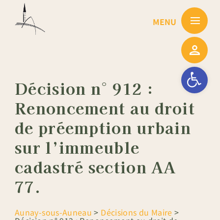
Passer
au
contenu
Ouvrir la barre
Décision n° 912 :
Renoncement au droit
de préemption urbain
sur l’immeuble
cadastré section AA
77.
Aunay-sous-Auneau
>
Décisions du Maire
>