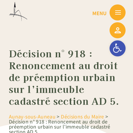
Passer
au
contenu
Ouvrir la barre
Décision n° 918 :
Renoncement au droit
de préemption urbain
sur l’immeuble
cadastré section AD 5.
Aunay-sous-Auneau
>
Décisions du Maire
>
Décision n° 918 : Renoncement au droit de
préemption urbain sur l’immeuble cadastré
section AD 5.