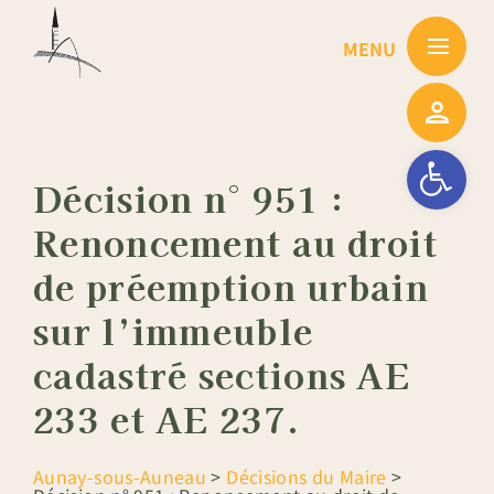
Passer
au
contenu
Ouvrir la barre
Décision n° 951 :
Renoncement au droit
de préemption urbain
sur l’immeuble
cadastré sections AE
233 et AE 237.
Aunay-sous-Auneau
>
Décisions du Maire
>