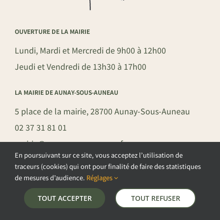
OUVERTURE DE LA MAIRIE
Lundi, Mardi et Mercredi de 9h00 à 12h00
Jeudi et Vendredi de 13h30 à 17h00
LA MAIRIE DE AUNAY-SOUS-AUNEAU
5 place de la mairie, 28700 Aunay-Sous-Auneau
02 37 31 81 01
mairie@aunay-sous-auneau.fr
En poursuivant sur ce site, vous acceptez l’utilisation de
traceurs (cookies) qui ont pour finalité de faire des statistiques
de mesures d’audience.
Réglages
©COPYRIGHT 2026 – COMMUNE DE AUNAY-SOUS-AUNEAU –
TOUT ACCEPTER
TOUT REFUSER
POLITIQUE DE CONFIDENTIALITÉ
–
GESTION DES COOKIES
–
MENTIONS LÉGALES
–
PLAN DU SITE