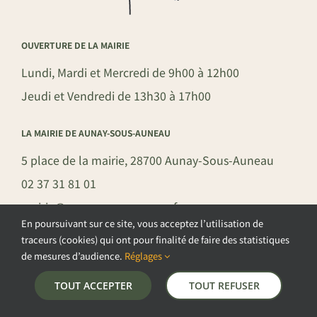
OUVERTURE DE LA MAIRIE
Lundi, Mardi et Mercredi de 9h00 à 12h00
Jeudi et Vendredi de 13h30 à 17h00
LA MAIRIE DE AUNAY-SOUS-AUNEAU
5 place de la mairie, 28700 Aunay-Sous-Auneau
02 37 31 81 01
mairie@aunay-sous-auneau.fr
En poursuivant sur ce site, vous acceptez l’utilisation de
traceurs (cookies) qui ont pour finalité de faire des statistiques
de mesures d’audience.
Réglages
©COPYRIGHT 2026 – COMMUNE DE AUNAY-SOUS-AUNEAU –
TOUT ACCEPTER
TOUT REFUSER
POLITIQUE DE CONFIDENTIALITÉ
–
GESTION DES COOKIES
–
MENTIONS LÉGALES
–
PLAN DU SITE