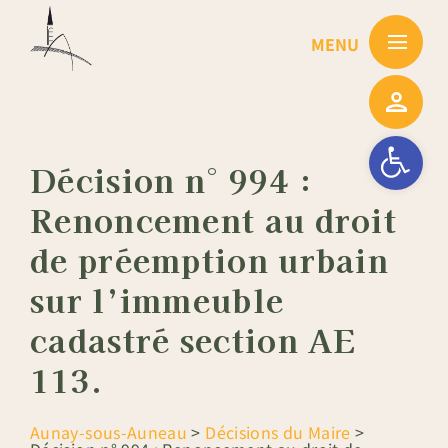
Passer
au
contenu
Ouvrir la barre
Décision n° 994 :
Renoncement au droit
de préemption urbain
sur l’immeuble
cadastré section AE
113.
Aunay-sous-Auneau
>
Décisions du Maire
>