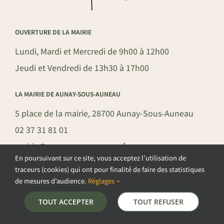
OUVERTURE DE LA MAIRIE
Lundi, Mardi et Mercredi de 9h00 à 12h00
Jeudi et Vendredi de 13h30 à 17h00
LA MAIRIE DE AUNAY-SOUS-AUNEAU
5 place de la mairie, 28700 Aunay-Sous-Auneau
02 37 31 81 01
mairie@aunay-sous-auneau.fr
En poursuivant sur ce site, vous acceptez l’utilisation de
traceurs (cookies) qui ont pour finalité de faire des statistiques
de mesures d’audience.
Réglages
©COPYRIGHT 2026 – COMMUNE DE AUNAY-SOUS-AUNEAU –
TOUT ACCEPTER
TOUT REFUSER
POLITIQUE DE CONFIDENTIALITÉ
–
GESTION DES COOKIES
–
MENTIONS LÉGALES
–
PLAN DU SITE