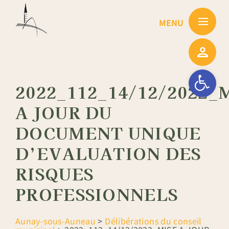
Passer
au
contenu
Ouvrir la barre
2022_112_14/12/2022_
A JOUR DU
DOCUMENT UNIQUE
D’EVALUATION DES
RISQUES
PROFESSIONNELS
Aunay-sous-Auneau
>
Délibérations du conseil