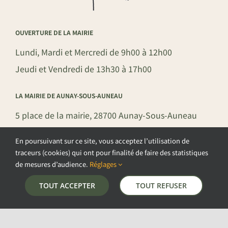
OUVERTURE DE LA MAIRIE
Lundi, Mardi et Mercredi de 9h00 à 12h00
Jeudi et Vendredi de 13h30 à 17h00
LA MAIRIE DE AUNAY-SOUS-AUNEAU
5 place de la mairie, 28700 Aunay-Sous-Auneau
02 37 31 81 01
En poursuivant sur ce site, vous acceptez l’utilisation de
mairie@aunay-sous-auneau.fr
traceurs (cookies) qui ont pour finalité de faire des statistiques
de mesures d’audience.
Réglages
TOUT ACCEPTER
TOUT REFUSER
©COPYRIGHT 2026 – COMMUNE DE AUNAY-SOUS-AUNEAU –
POLITIQUE DE CONFIDENTIALITÉ
–
GESTION DES COOKIES
–
MENTIONS LÉGALES
–
PLAN DU SITE