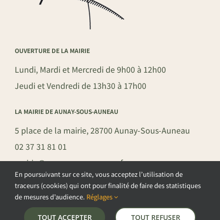
OUVERTURE DE LA MAIRIE
Lundi, Mardi et Mercredi de 9h00 à 12h00
Jeudi et Vendredi de 13h30 à 17h00
LA MAIRIE DE AUNAY-SOUS-AUNEAU
5 place de la mairie, 28700 Aunay-Sous-Auneau
02 37 31 81 01
mairie@aunay-sous-auneau.fr
En poursuivant sur ce site, vous acceptez l’utilisation de
traceurs (cookies) qui ont pour finalité de faire des statistiques
de mesures d’audience.
Réglages
©COPYRIGHT 2026 – COMMUNE DE AUNAY-SOUS-AUNEAU –
TOUT ACCEPTER
TOUT REFUSER
POLITIQUE DE CONFIDENTIALITÉ
–
GESTION DES COOKIES
–