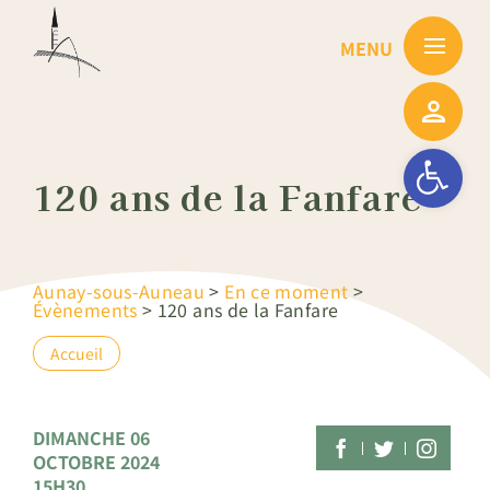
Passer
au
contenu
Ouvrir la barre
120 ans de la Fanfare
Aunay-sous-Auneau
>
En ce moment
>
Évènements
>
120 ans de la Fanfare
Accueil
DIMANCHE 06
OCTOBRE 2024
15H30