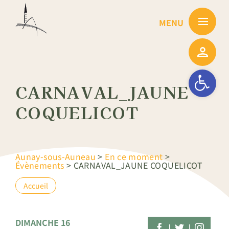
Passer
au
contenu
Ouvrir la barre
CARNAVAL_JAUNE
COQUELICOT
Aunay-sous-Auneau
>
En ce moment
>
Évènements
>
CARNAVAL_JAUNE COQUELICOT
Accueil
DIMANCHE 16