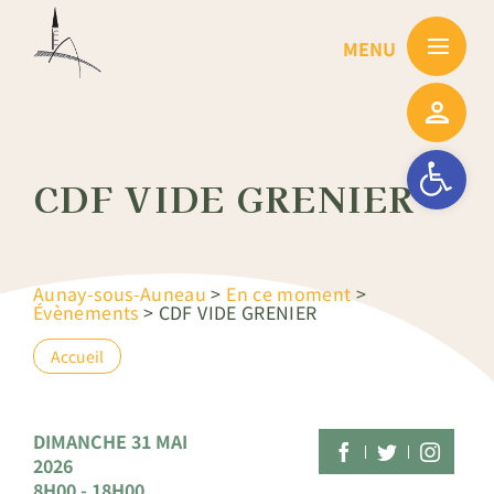
Passer
au
contenu
Ouvrir la barre
CDF VIDE GRENIER
Aunay-sous-Auneau
>
En ce moment
>
Évènements
>
CDF VIDE GRENIER
Accueil
DIMANCHE 31 MAI
2026
8H00 - 18H00