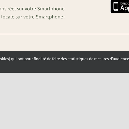
mps réel sur votre Smartphone.
 locale sur votre Smartphone !
okies) qui ont pour finalité de faire des statistiques de mesures d’audience
OUVERTURE DE LA MAIRIE
Lundi, Mardi et Mercredi de 9h00 à 12h00
Jeudi et Vendredi de 13h30 à 17h00
NAY-SOUS-AUNEAU –
POLITIQUE DE CONFIDENTIALITÉ
–
GESTION DES COOKIE