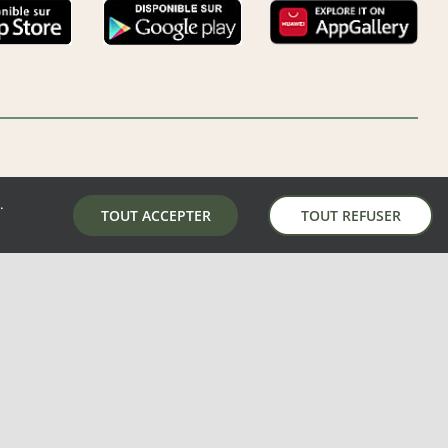
.
LA MAIRIE DE AUNAY-SOUS-AUNEAU
TOUT ACCEPTER
TOUT REFUSER
5 place de la mairie, 28700 Aunay-Sous-Auneau
02 37 31 81 01
mairie@aunay-sous-auneau.fr
S
–
MENTIONS LÉGALES
–
PLAN DU SITE