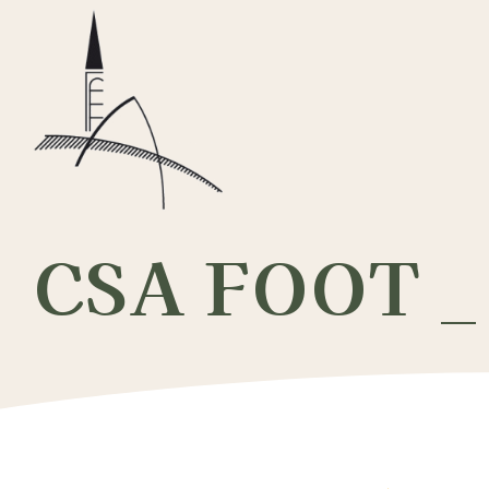
Passer
au
contenu
CSA FOOT _