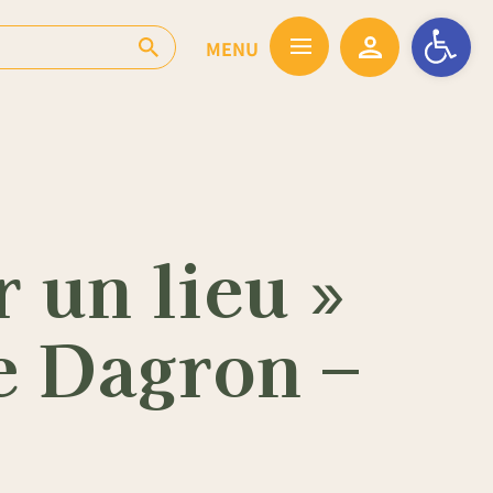
Ouvrir la barr
 un lieu »
e Dagron –