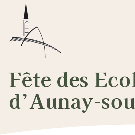
Passer
au
contenu
Fête des Eco
d’Aunay-so