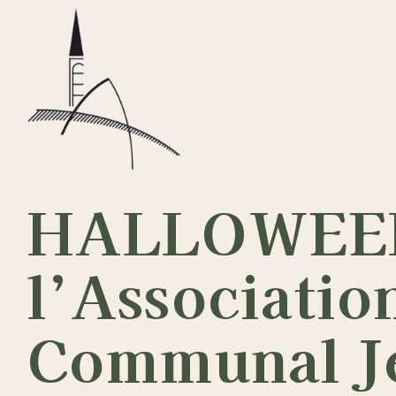
Passer
au
contenu
HALLOWEEN 
l’Associatio
Communal J