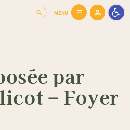
Ouvrir la barr
osée par
licot – Foyer