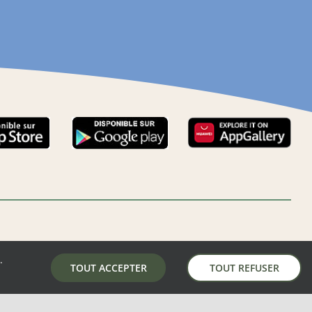
.
LA MAIRIE DE AUNAY-SOUS-AUNEAU
TOUT ACCEPTER
TOUT REFUSER
5 place de la mairie, 28700 Aunay-Sous-Auneau
02 37 31 81 01