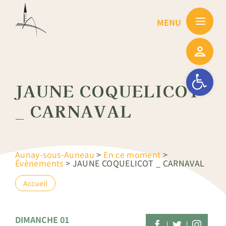
Passer
au
contenu
Ouvrir la barre
JAUNE COQUELICOT
_ CARNAVAL
Aunay-sous-Auneau
>
En ce moment
>
Évènements
>
JAUNE COQUELICOT _ CARNAVAL
Accueil
DIMANCHE 01