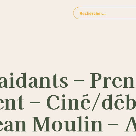
Rechercher:
 aidants – Pre
ent – Ciné/déb
an Moulin – 