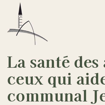
Passer
au
contenu
La santé des
ceux qui aid
communal Je