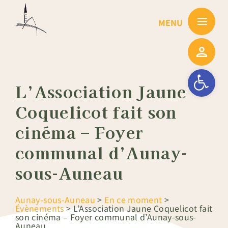
Passer
au
contenu
Ouvrir la barre
L’Association Jaune
Coquelicot fait son
cinéma – Foyer
communal d’Aunay-
sous-Auneau
Aunay-sous-Auneau
>
En ce moment
>
Évènements
>
L’Association Jaune Coquelicot fait
son cinéma – Foyer communal d’Aunay-sous-
Auneau