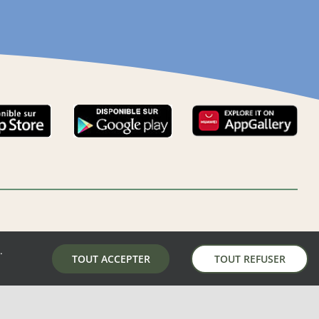
.
LA MAIRIE DE AUNAY-SOUS-AUNEAU
TOUT ACCEPTER
TOUT REFUSER
5 place de la mairie, 28700 Aunay-Sous-Auneau
02 37 31 81 01