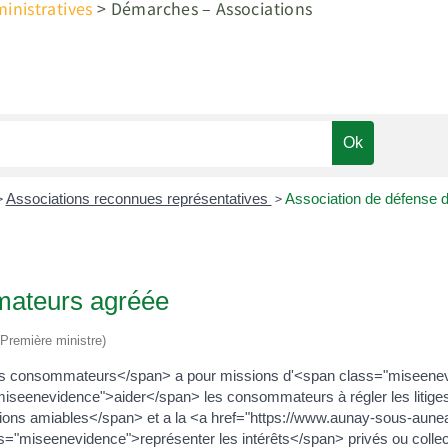
nistratives
>
Démarches – Associations
>
>
Associations reconnues représentatives
Association de défense
mateurs agréée
 (Première ministre)
es consommateurs</span> a pour missions d'<span class="miseenev
eenevidence">aider</span> les consommateurs à régler les litiges d
ions amiables</span> et a la <a href="https://www.aunay-sous-aune
s="miseenevidence">représenter les intérêts</span> privés ou coll