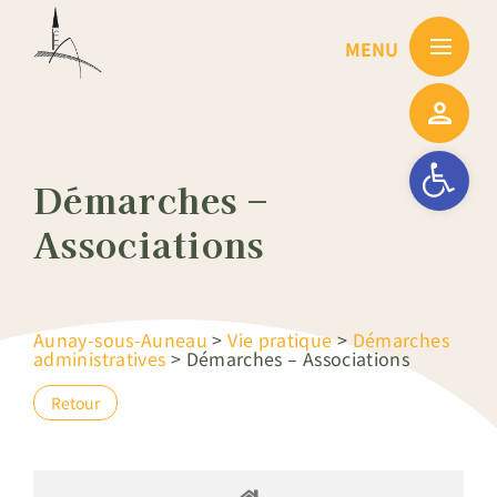
Passer
au
contenu
Ouvrir la barre
Démarches –
Associations
Aunay-sous-Auneau
>
Vie pratique
>
Démarches
administratives
>
Démarches – Associations
Retour